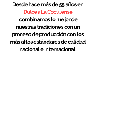
Desde hace más de 55 años en
Dulces La Coculense
combinamos lo mejor de
nuestras tradiciones con un
proceso de producción con los
más altos estándares de calidad
nacional e internacional.
dulceslacoculense@hotmail.com
Francisco I. Madero #270, Col. Las Pintitas
Cetro, C.P. 45693
Tels.:
3336951268
y
3336951269
©2022 por LA COCULENSE. Creado con
Wix.com